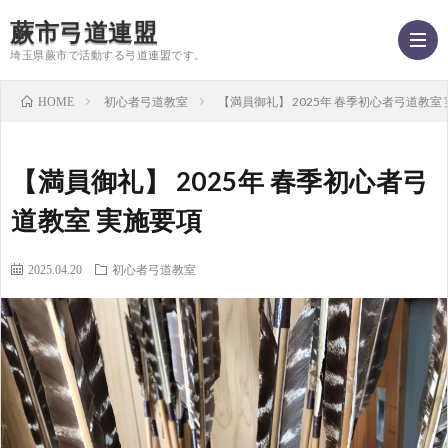
蕨市弓道連盟
埼玉県蕨市で活動する弓道連盟です。
初心者弓道教室
【満員御礼】 2025年 春季初心者弓道教室
HOME
ホ
【満員御礼】 2025年 春季初心者弓
ー
記
道教室 実施要項
ム
事
わ
2025.04.20
初心者弓道教室
一
ら
初
覧
び
心
ア
機
者
ク
リ