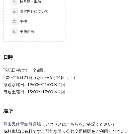
5.
持ち物・服装
ロ
6.
講習内容について
ー
7.
主催
8.
実施担当
ド
日時
下記日程にて、全8回。
2025年5月21日（水）〜6月14日（土）
毎週水曜日…19:00〜21:00 ✕ 4回
毎週土曜日…15:00〜17:00 ✕ 4回
場所
蕨市民体育館弓道場
（アクセスは
こちら
をご確認ください）
※駐車場は有料です。可能な限り公共交通機関をご利用ください。