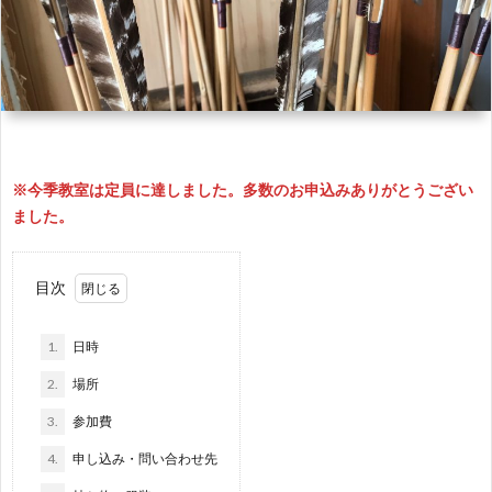
ま
弓
セ
ン
お
つ
道
ス
ク
問
各
り
教
い
種
※今季教室は定員に達しました。多数のお申込みありがとうござい
弓
室
合
書
ました。
道
わ
式
目次
大
せ
ダ
1.
日時
2.
場所
会
ウ
3.
参加費
ン
4.
申し込み・問い合わせ先